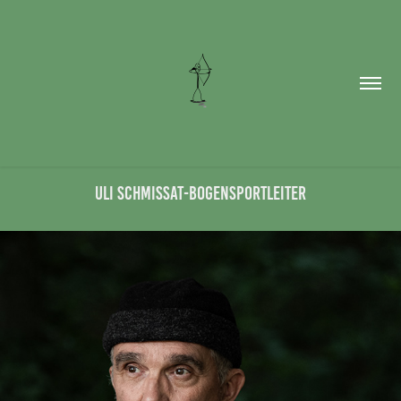
Uli Schmissat-Bogensportleiter